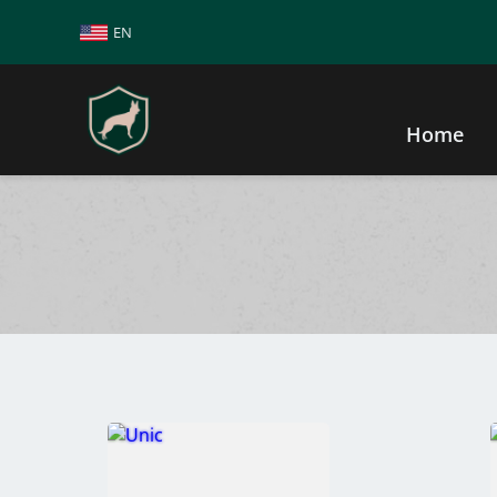
EN
Home