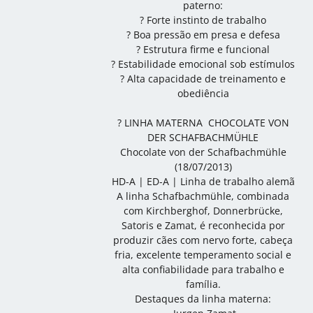
paterno:
? Forte instinto de trabalho
? Boa pressão em presa e defesa
? Estrutura firme e funcional
? Estabilidade emocional sob estímulos
? Alta capacidade de treinamento e
obediência
? LINHA MATERNA  CHOCOLATE VON
DER SCHAFBACHMÜHLE
Chocolate von der Schafbachmühle
(18/07/2013)
HD-A | ED-A | Linha de trabalho alemã
A linha Schafbachmühle, combinada
com Kirchberghof, Donnerbrücke,
Satoris e Zamat, é reconhecida por
produzir cães com nervo forte, cabeça
fria, excelente temperamento social e
alta confiabilidade para trabalho e
família.
Destaques da linha materna: