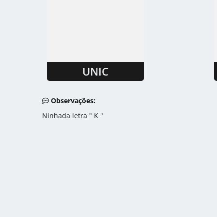
UNIC
Observações:
Ninhada letra " K "