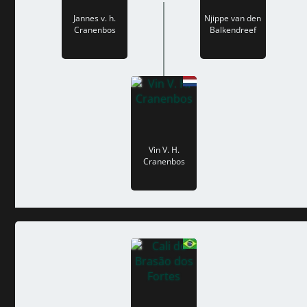
Jannes v. h.
Njippe van den
Cranenbos
Balkendreef
Vin V. H.
Cranenbos