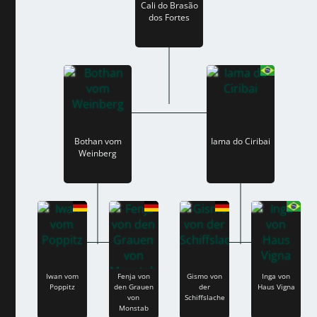
Cali do Brasão
dos Fortes
Bothan vom
Iama do Ciribai
Weinberg
Iwan vom
Fenja von
Gismo von
Inga von
Poppitz
den Grauen
der
Haus Vigna
von
Schiffslache
Monstab