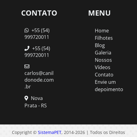
CONTATO
MENU
+55 (54)
Home
999720011
Filhotes
Blog
+55 (54)
Galeria
999720011
Nossos
Vídeos
carlos@canil
Contato
donode.com
Envie um
.br
depoimento
Nova
Prata - RS
Copyright ©
SistemaPET
, 2014-2026 | Todos os Direitos