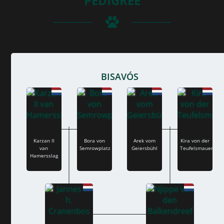
PEDIGREE
BISAVÓS
Karzan II
Bora von
Arek vom
Kira von der
van
Semrowplatz
Geiersbühl
Teufelsmauer
Hamersslag