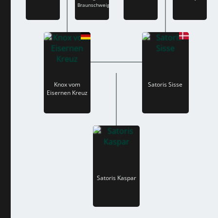
Braunschweig
Knox vom
Satoris Sisse
Eisernen Kreuz
Satoris Kaspar