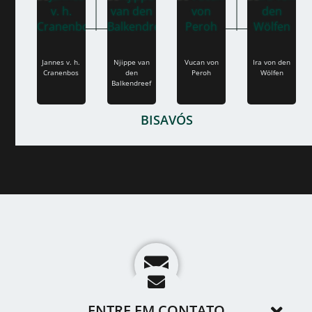
Jannes v. h.
Njippe van
Vucan von
Ira von den
Cranenbos
den
Peroh
Wölfen
Balkendreef
BISAVÓS
ENTRE EM CONTATO