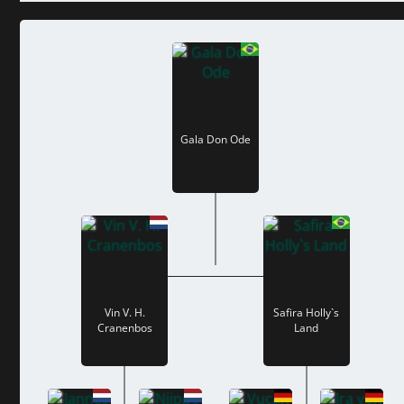
Gala Don Ode
Vin V. H.
Safira Holly`s
Cranenbos
Land