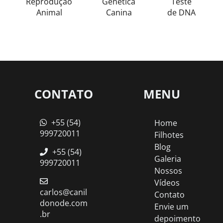
Reprodução
Genetica
Teste
Animal
Canina
de DNA
CONTATO
MENU
+55 (54)
Home
999720011
Filhotes
Blog
+55 (54)
Galeria
999720011
Nossos
Vídeos
carlos@canil
Contato
donode.com
Envie um
.br
depoimento