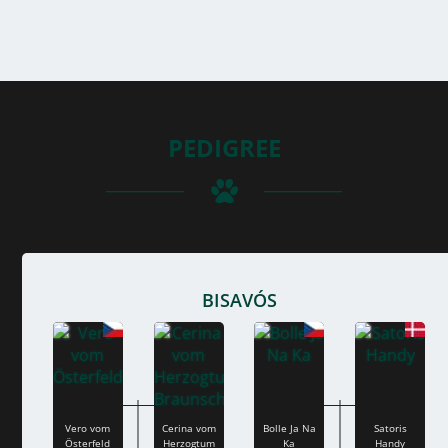
PEDIGREE
BISAVÓS
Vero vom
Cerina vom
Bolle Ja Na
Satoris
Österfeld
Herzogtum
Ka
Handy